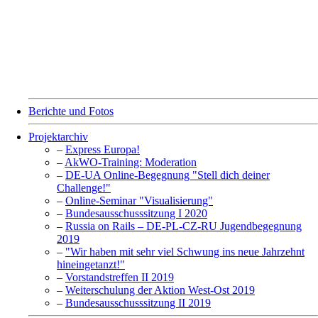
Berichte und Fotos
Projektarchiv
–
Express Europa!
–
AkWO-Training: Moderation
–
DE-UA Online-Begegnung "Stell dich deiner
Challenge!"
–
Online-Seminar "Visualisierung"
–
Bundesausschusssitzung I 2020
–
Russia on Rails – DE-PL-CZ-RU Jugendbegegnung
2019
–
"Wir haben mit sehr viel Schwung ins neue Jahrzehnt
hineingetanzt!"
–
Vorstandstreffen II 2019
–
Weiterschulung der Aktion West-Ost 2019
–
Bundesausschusssitzung II 2019